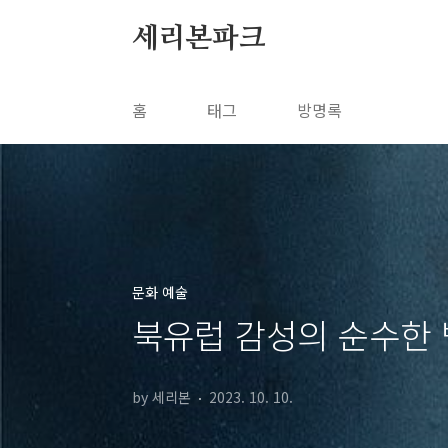
본문 바로가기
세리본파크
홈
태그
방명록
문화 예술
북유럽 감성의 순수한
by 세리본
2023. 10. 10.